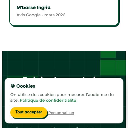
M'bassé Ingrid
Avis Google · mars 2026
Rejoins la prochaine
🍪 Cookies
Masterclass
On utilise des cookies pour mesurer l’audience du
en direct et 100 %
gratuite
site.
Politique de confidentialité
Personnaliser
Chaque semaine, JB anime un cours live
Tout accepter
pour découvrir la méthode TutoSurExcel.