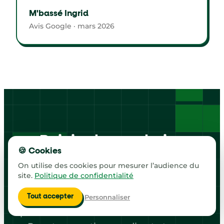
M'bassé Ingrid
Avis Google · mars 2026
Rejoins la prochaine
🍪 Cookies
Masterclass
On utilise des cookies pour mesurer l’audience du
en direct et 100 %
gratuite
site.
Politique de confidentialité
Personnaliser
Chaque semaine, JB anime un cours live
Tout accepter
pour découvrir la méthode TutoSurExcel.