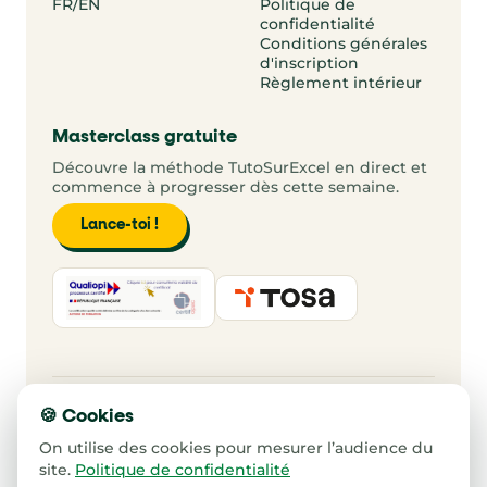
FR/EN
Politique de
confidentialité
Conditions générales
d'inscription
Règlement intérieur
Masterclass gratuite
Découvre la méthode TutoSurExcel en direct et
commence à progresser dès cette semaine.
Lance-toi !
DIGIFORM, 483 rue de l'Égalité, 59553 Cuincy
🍪 Cookies
+33 7 75 77 08 89
contact@tutosurexcel.com
On utilise des cookies pour mesurer l’audience du
site.
Politique de confidentialité