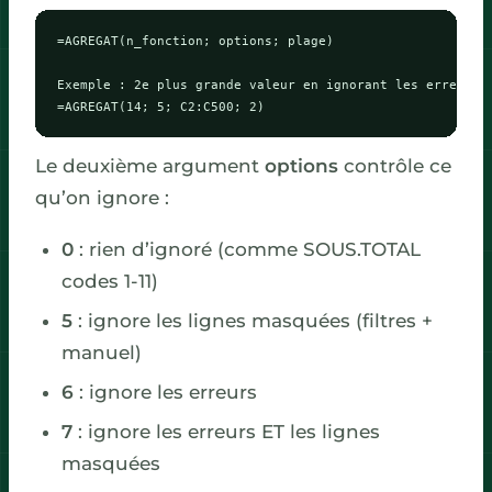
=AGREGAT(n_fonction; options; plage)

Exemple : 2e plus grande valeur en ignorant les erreurs e
=AGREGAT(14; 5; C2:C500; 2)
Le deuxième argument
options
contrôle ce
qu’on ignore :
0
: rien d’ignoré (comme SOUS.TOTAL
codes 1-11)
5
: ignore les lignes masquées (filtres +
manuel)
6
: ignore les erreurs
7
: ignore les erreurs ET les lignes
masquées