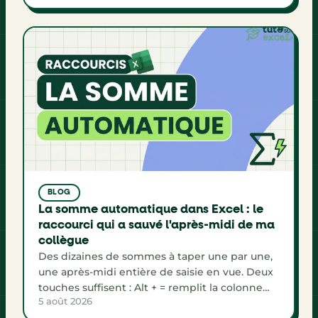
change la lisibilité de tous tes tableaux.
BLOG
La somme automatique dans Excel : le
raccourci qui a sauvé l'après-midi de ma
collègue
Des dizaines de sommes à taper une par une,
une après-midi entière de saisie en vue. Deux
touches suffisent : Alt + = remplit la colonne
5 août 2026
Total, la ligne de totaux et le grand total d'un