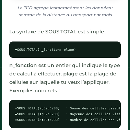
Le TCD agrège instantanément les données :
somme de la distance du transport par mois
La syntaxe de SOUS.TOTAL est simple :
=SOUS.TOTAL(n_fonction; plage)
n_fonction
est un entier qui indique le type
de calcul à effectuer.
plage
est la plage de
cellules sur laquelle tu veux l’appliquer.
Exemples concrets :
=SOUS.TOTAL(9;C2:C200)   ' Somme des cellules visibles de
=SOUS.TOTAL(1;D2:D200)   ' Moyenne des cellules visibles

=SOUS.TOTAL(3;A2:A200)   ' Nombre de cellules non vides 