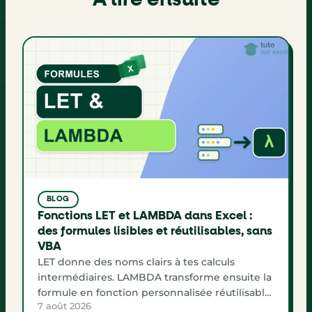
BLOG
Fonctions LET et LAMBDA dans Excel :
des formules lisibles et réutilisables, sans
VBA
LET donne des noms clairs à tes calculs
intermédiaires. LAMBDA transforme ensuite la
formule en fonction personnalisée réutilisable,
7 août 2026
sans VBA. Voici la méthode complète avec un