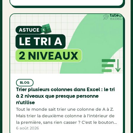
exemple de commission.
BLOG
Trier plusieurs colonnes dans Excel : le tri
à 2 niveaux que presque personne
n'utilise
Tout le monde sait trier une colonne de A à Z.
Mais trier la deuxième colonne à l'intérieur de
la première, sans rien casser ? C'est le bouton
6 août 2026
Ajouter un niveau de la fenêtre Trier, et il