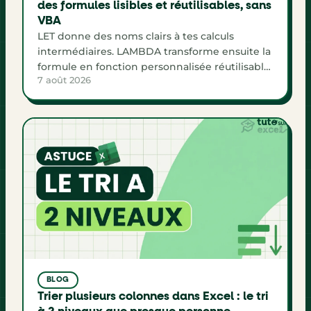
des formules lisibles et réutilisables, sans
VBA
LET donne des noms clairs à tes calculs
intermédiaires. LAMBDA transforme ensuite la
formule en fonction personnalisée réutilisable,
7 août 2026
sans VBA. Voici la méthode complète avec un
exemple de commission.
BLOG
Trier plusieurs colonnes dans Excel : le tri