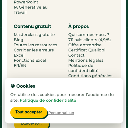
PowerPoint
IA Générative au
Travail
Contenu gratuit
À propos
Masterclass gratuite
Qui sommes-nous ?
Blog
711 avis clients (4,9/5)
Toutes les ressources
Offre entreprise
Corriger les erreurs
Certificat Qualiopi
Excel
Contact
Fonctions Excel
Mentions légales
FR/EN
Politique de
confidentialité
Conditions générales
d'inscription
Règlement intérieur
🍪 Cookies
On utilise des cookies pour mesurer l’audience du
Masterclass gratuite
site.
Politique de confidentialité
Découvre la méthode TutoSurExcel en direct et
Personnaliser
Tout accepter
commence à progresser dès cette semaine.
Lance-toi !