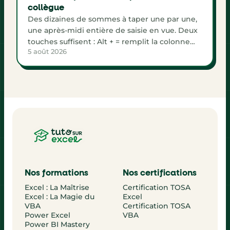
collègue
Des dizaines de sommes à taper une par une,
une après-midi entière de saisie en vue. Deux
touches suffisent : Alt + = remplit la colonne
5 août 2026
Total, la ligne de totaux et le grand total d'un
seul coup, avec de vraies formules.
Nos formations
Nos certifications
Excel : La Maîtrise
Certification TOSA
Excel : La Magie du
Excel
VBA
Certification TOSA
Power Excel
VBA
Power BI Mastery