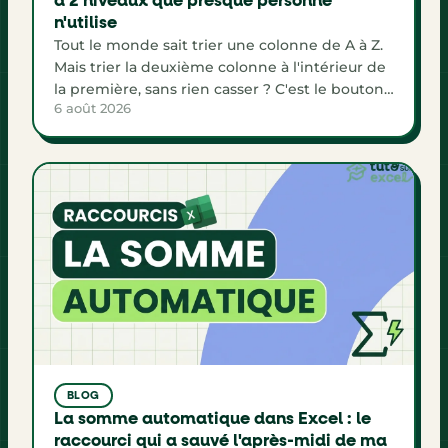
à 2 niveaux que presque personne
n'utilise
Tout le monde sait trier une colonne de A à Z.
Mais trier la deuxième colonne à l'intérieur de
la première, sans rien casser ? C'est le bouton
6 août 2026
Ajouter un niveau de la fenêtre Trier, et il
change la lisibilité de tous tes tableaux.
BLOG
La somme automatique dans Excel : le
raccourci qui a sauvé l'après-midi de ma