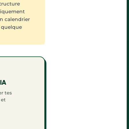
tructure
matiquement
un calendrier
r quelque
'IA
r tes
 et