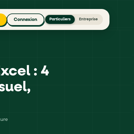
Connexion
Particuliers
Entreprise
xcel : 4
suel,
ture