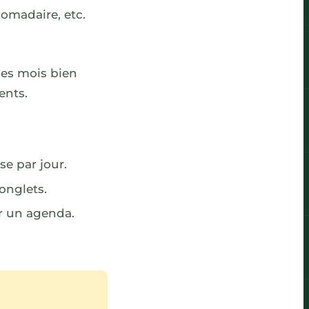
domadaire, etc.
les mois bien
ents.
e par jour.
 onglets.
er un agenda.