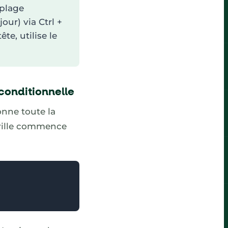
 plage
jour) via Ctrl +
te, utilise le
conditionnelle
onne toute la
grille commence