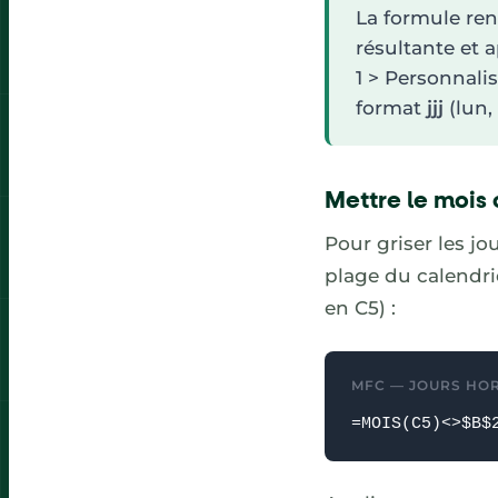
La formule ren
résultante et 
1 > Personnalis
format
jjj
(lun,
Mettre le mois
Pour griser les jo
plage du calendri
en C5) :
MFC — JOURS HOR
=MOIS(C5)<>$B$