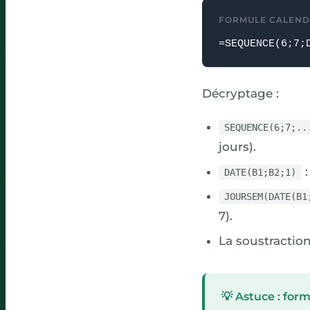
FORMULE CALEND
=SEQUENCE(6;7;
Décryptage :
SEQUENCE(6;7;..
jours).
:
DATE(B1;B2;1)
JOURSEM(DATE(B1
7).
La soustractio
💡 Astuce : for