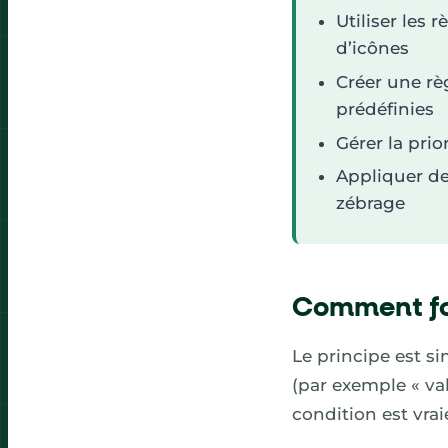
Utiliser les 
d’icônes
Créer une rè
prédéfinies
Gérer la prio
Appliquer de
zébrage
Comment fon
Le principe est si
(par exemple « val
condition est vrai