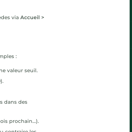
èdes via
Accueil >
mples :
e valeur seuil.
).
es dans des
 mois prochain…).
 contraire les