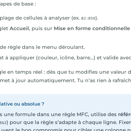
tapes de base :
plage de cellules à analyser (ex.
).
B2:B50
glet
Accueil
, puis sur
Mise en forme conditionnelle
 de règle dans le menu déroulant.
at à appliquer (couleur, icône, barre…) et valide ave
gle en temps réel : dès que tu modifies une valeur d
met à jour automatiquement. Tu n’as rien à rafraîch
lative ou absolue ?
s une formule dans une règle MFC, utilise des
référ
) pour que la règle s’adapte à chaque ligne. Fixe
B$2
uvent le bon compromis pour cibler une colonne p