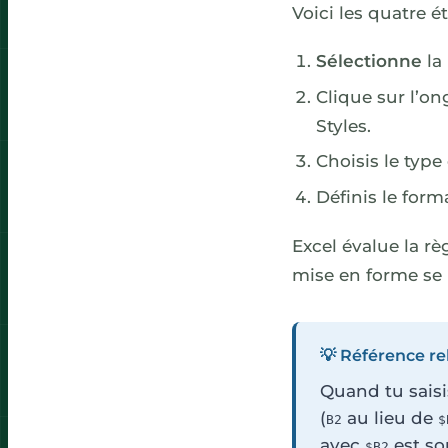
Voici les quatre é
Sélectionne
la 
Clique sur l’on
Styles.
Choisis le type
Définis le form
Excel évalue la rè
mise en forme se 
💡 Référence re
Quand tu saisi
(
au lieu de
B2
$
avec
est so
$B2