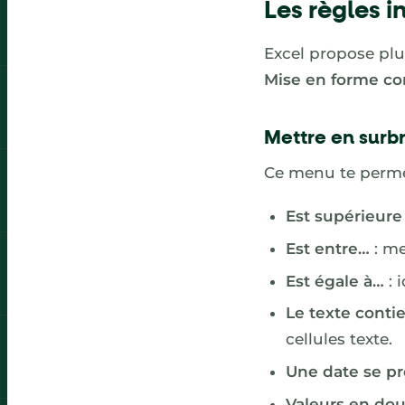
Les règles i
Excel propose plus
Mise en forme co
Mettre en surbr
Ce menu te permet
Est supérieure
Est entre…
: me
Est égale à…
: 
Le texte conti
cellules texte.
Une date se p
Valeurs en do