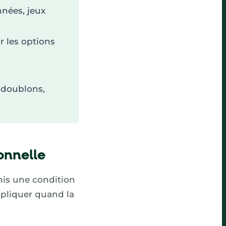
nnées, jeux
r les options
, doublons,
onnelle
inis une condition
appliquer quand la