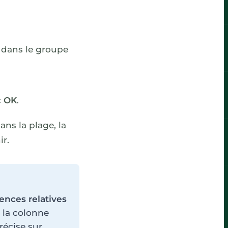
dans le groupe
c
OK
.
ans la plage, la
ir.
ences relatives
r la colonne
récise sur