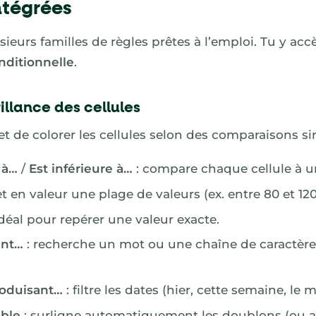
ntégrées
ieurs familles de règles prêtes à l’emploi. Tu y acc
nditionnelle
.
illance des cellules
 de colorer les cellules selon des comparaisons si
 à…
/
Est inférieure à…
: compare chaque cellule à un
t en valeur une plage de valeurs (ex. entre 80 et 120
idéal pour repérer une valeur exacte.
ent…
: recherche un mot ou une chaîne de caractèr
roduisant…
: filtre les dates (hier, cette semaine, le
uble
: surligne automatiquement les doublons (ou au