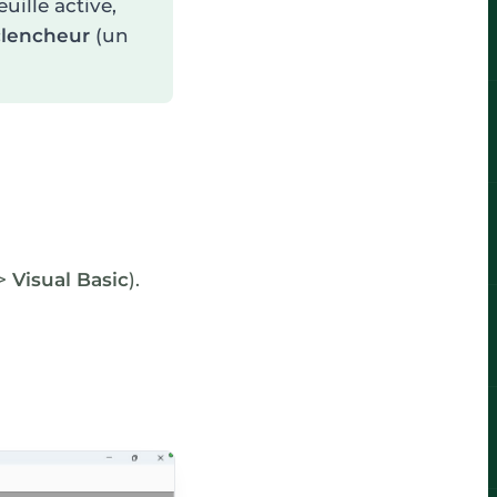
euille active,
clencheur
(un
>
Visual Basic
).