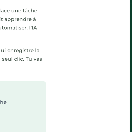
 place une tâche
lait apprendre à
utomatiser, l’IA
ui enregistre la
 seul clic. Tu vas
che