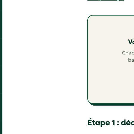
Va
Chaq
ba
Étape 1 : dé