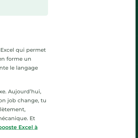
à Excel qui permet
 en forme un
ente le langage
xe. Aujourd’hui,
. Ton job change, tu
plètement,
écanique. Et
 booste Excel à