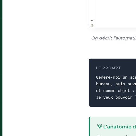
On décrit l’automatis
LE PROMPT
Genere-moi un sc
bureau, puis ouv
et comme objet :
Je veux pouvoir 
💡 L’anatomie 