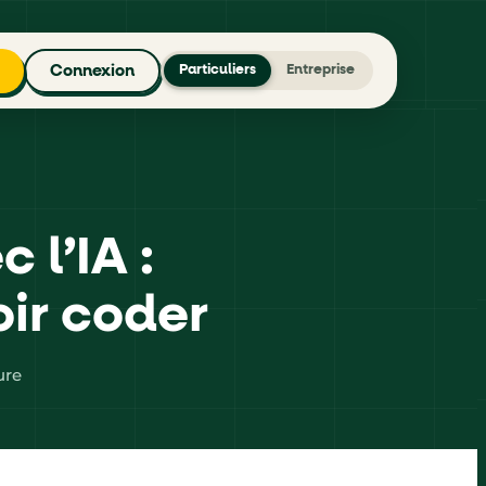
Connexion
Particuliers
Entreprise
 l’IA :
oir coder
ure