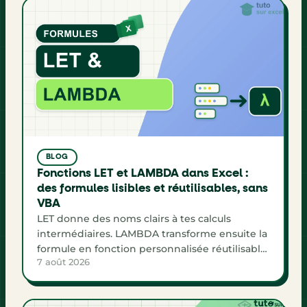
BLOG
Fonctions LET et LAMBDA dans Excel :
des formules lisibles et réutilisables, sans
VBA
LET donne des noms clairs à tes calculs
intermédiaires. LAMBDA transforme ensuite la
formule en fonction personnalisée réutilisable,
7 août 2026
sans VBA. Voici la méthode complète avec un
exemple de commission.