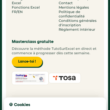
Excel
Contact
Fonctions Excel
Mentions légales
FR/EN
Politique de
confidentialité
Conditions générales
d'inscription
Règlement intérieur
Masterclass gratuite
Découvre la méthode TutoSurExcel en direct et
commence à progresser dès cette semaine.
Lance-toi !
DIGIFORM, 483 rue de l'Égalité, 59553 Cuincy
🍪 Cookies
+33 7 75 77 08 89
contact@tutosurexcel.com