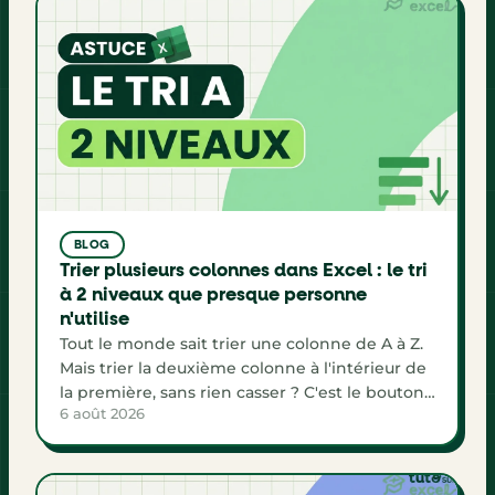
BLOG
Trier plusieurs colonnes dans Excel : le tri
à 2 niveaux que presque personne
n'utilise
Tout le monde sait trier une colonne de A à Z.
Mais trier la deuxième colonne à l'intérieur de
la première, sans rien casser ? C'est le bouton
6 août 2026
Ajouter un niveau de la fenêtre Trier, et il
change la lisibilité de tous tes tableaux.