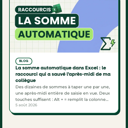
BLOG
La somme automatique dans Excel : le
raccourci qui a sauvé l'après-midi de ma
collègue
Des dizaines de sommes à taper une par une,
une après-midi entière de saisie en vue. Deux
touches suffisent : Alt + = remplit la colonne
5 août 2026
Total, la ligne de totaux et le grand total d'un
seul coup, avec de vraies formules.