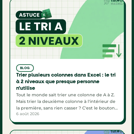
BLOG
Trier plusieurs colonnes dans Excel : le tri
à 2 niveaux que presque personne
n'utilise
Tout le monde sait trier une colonne de A à Z.
Mais trier la deuxième colonne à l'intérieur de
la première, sans rien casser ? C'est le bouton
6 août 2026
Ajouter un niveau de la fenêtre Trier, et il
change la lisibilité de tous tes tableaux.