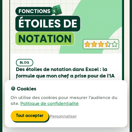
BLOG
Des étoiles de notation dans Excel : la
formule que mon chef a prise pour de l'IA
Une colonne de notes de 1 à 5, une formule, et
chaque ligne affiche ses étoiles pleines et
🍪 Cookies
vides comme sur un site d'avis. Pas d'IA, pas de
On utilise des cookies pour mesurer l’audience du
3 août 2026
macro, pas d'image : deux fonctions Excel
site.
Politique de confidentialité
méconnues font tout le travail.
Personnaliser
Tout accepter