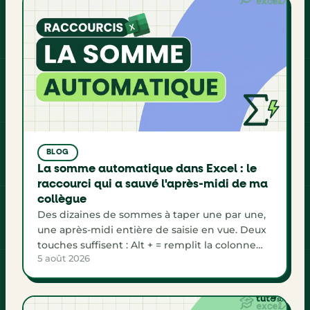
BLOG
La somme automatique dans Excel : le
raccourci qui a sauvé l'après-midi de ma
collègue
Des dizaines de sommes à taper une par une,
une après-midi entière de saisie en vue. Deux
touches suffisent : Alt + = remplit la colonne
5 août 2026
Total, la ligne de totaux et le grand total d'un
seul coup, avec de vraies formules.